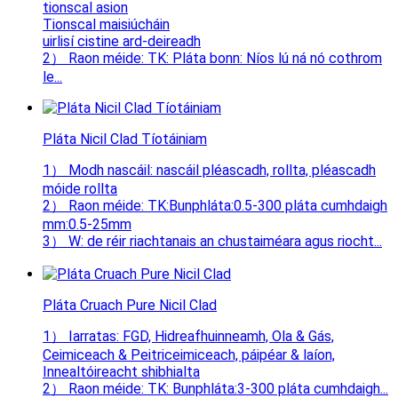
tionscal asion
Tionscal maisiúcháin
uirlisí cistine ard-deireadh
2） Raon méide: TK: Pláta bonn: Níos lú ná nó cothrom
le...
Pláta Nicil Clad Tíotáiniam
1） Modh nascáil: nascáil pléascadh, rollta, pléascadh
móide rollta
2） Raon méide: TK:Bunphláta:0.5-300 pláta cumhdaigh
mm:0.5-25mm
3） W: de réir riachtanais an chustaiméara agus riocht...
Pláta Cruach Pure Nicil Clad
1） Iarratas: FGD, Hidreafhuinneamh, Ola & Gás,
Ceimiceach & Peitriceimiceach, páipéar & laíon,
Innealtóireacht shibhialta
2） Raon méide: TK: Bunphláta:3-300 pláta cumhdaigh...