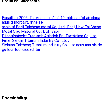
Próifíl na Cuideachta
Bunaithe i 2005. Tar éis níos mó ná 10 mbliana d’obair chrua
agus d’fhorbairt, rinne sé
anois tá Baoji Taicheng metal Co., Ltd., Baoji New Tai Cheng
Metal Clad Material Co., Ltd., Baoji
Déantúsaíocht Trealamh Árthaigh Brú Tíotáiniam Co, Ltd,
Fujian Sanqin Titanium Industry Co., Ltd.,
Sichuan Taicheng Titanium Industry Co., Ltd agus mar sin de,
go leor fochuideachtaí.
Príomhtháirgí