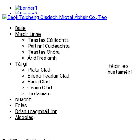
Baile
Maidir Linne
Teastas Cáilíochta
COMHAIRLE CUIDEACHTA
Paitinní Cuideachta
Teastas Onóra
Ár dTrealamh
Táirgí
Tá foireann R&D den scoth ag ár gcuideachta, is féidir leo
Pláta Clad
caighdeán nua ar ardchaighdeán a sholáthar do chustaiméirí
Bileog Feadán Clad
ábhair
Barra Clad
Ceann Clad
Tíotáiniam
Nuacht
Eolas
Déan teagmháil linn
Aiseolas