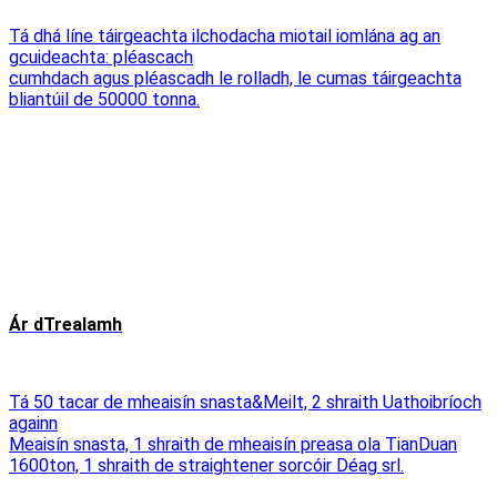
Tá dhá líne táirgeachta ilchodacha miotail iomlána ag an
gcuideachta: pléascach
cumhdach agus pléascadh le rolladh, le cumas táirgeachta
bliantúil de 50000 tonna.
Ár dTrealamh
Tá 50 tacar de mheaisín snasta&Meilt, 2 shraith Uathoibríoch
againn
Meaisín snasta, 1 shraith de mheaisín preasa ola TianDuan
1600ton, 1 shraith de straightener sorcóir Déag srl.