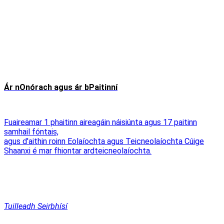
Ár nOnórach agus ár bPaitinní
Fuaireamar 1 phaitinn aireagáin náisiúnta agus 17 paitinn
samhail fóntais,
agus d'aithin roinn Eolaíochta agus Teicneolaíochta Cúige
Shaanxi é mar fhiontar ardteicneolaíochta.
Tuilleadh Seirbhísí