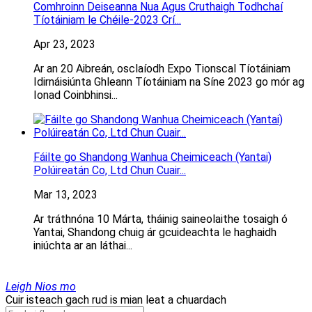
Comhroinn Deiseanna Nua Agus Cruthaigh Todhchaí
Tíotáiniam le Chéile-2023 Crí...
Apr 23, 2023
Ar an 20 Aibreán, osclaíodh Expo Tionscal Tíotáiniam
Idirnáisiúnta Ghleann Tíotáiniam na Síne 2023 go mór ag
Ionad Coinbhinsi...
Fáilte go Shandong Wanhua Cheimiceach (Yantai)
Polúireatán Co, Ltd Chun Cuair...
Mar 13, 2023
Ar tráthnóna 10 Márta, tháinig saineolaithe tosaigh ó
Yantai, Shandong chuig ár gcuideachta le haghaidh
iniúchta ar an láthai...
Leigh Nios mo
Cuir isteach gach rud is mian leat a chuardach