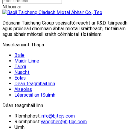
Nthoni ar
Déanann Taicheng Group speisialtóireacht ar R&D, táirgeadh
agus próiseáil dhomhain ábhar miotail sraitheach, tíotáiniam
agus ábhair mhiotail sraith cóimhiotal tíotáiniam.
Nascleanúint Thapa
Baile
Maidir Linne
Táirgí
Nuacht
Eolas
Déan teagmháil linn
Aiseolas
Léarscáil an tSuímh
Déan teagmháil linn
Ríomhphost:
info@bjtcjs.com
Ríomhphost:
yangchen@bjtcjs.com
Uimh.