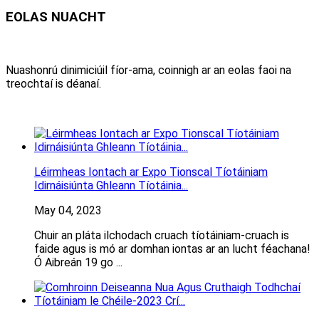
EOLAS NUACHT
Nuashonrú dinimiciúil fíor-ama, coinnigh ar an eolas faoi na
treochtaí is déanaí.
Léirmheas Iontach ar Expo Tionscal Tíotáiniam
Idirnáisiúnta Ghleann Tíotáinia...
May 04, 2023
Chuir an pláta ilchodach cruach tíotáiniam-cruach is
faide agus is mó ar domhan iontas ar an lucht féachana!
Ó Aibreán 19 go ...