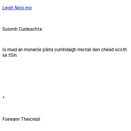
Leigh Nios mo
Suíomh Cuideachta
Is muid an monaróir pláta cumhdaigh miotail den chéad scoth
sa tSín.
+
Foireann Theicniúil