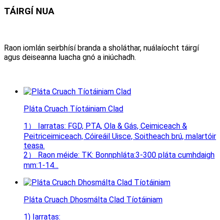
TÁIRGÍ NUA
Raon iomlán seirbhísí branda a sholáthar, nuálaíocht táirgí
agus deiseanna luacha gnó a iniúchadh.
Pláta Cruach Tíotáiniam Clad
1） Iarratas: FGD, PTA, Ola & Gás, Ceimiceach &
Peitriceimiceach, Cóireáil Uisce, Soitheach brú, malartóir
teasa.
2） Raon méide: TK: Bonnphláta:3-300 pláta cumhdaigh
mm:1-14...
Pláta Cruach Dhosmálta Clad Tíotáiniam
1) Iarratas: