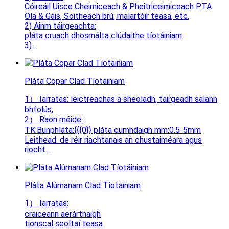
Cóireáil Uisce Cheimiceach & Pheitriceimiceach PTA
Ola & Gáis, Soitheach brú, malartóir teasa, etc.
2) Ainm táirgeachta:
pláta cruach dhosmálta clúdaithe tíotáiniam
3)...
Pláta Copar Clad Tíotáiniam
1） Iarratas: leictreachas a sheoladh, táirgeadh salann
bhfolús,
2） Raon méide:
TK:Bunphláta:{{{0}} pláta cumhdaigh mm:0.5-5mm
Leithead: de réir riachtanais an chustaiméara agus
riocht...
Pláta Alúmanam Clad Tíotáiniam
1） Iarratas:
craiceann aerárthaigh
tionscal seoltaí teasa